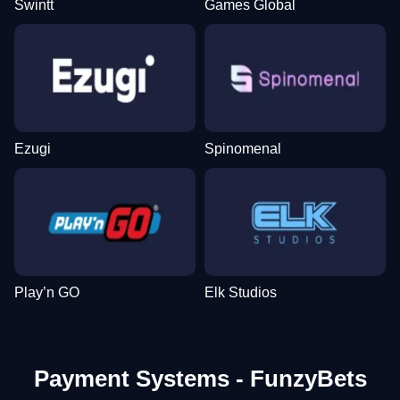
Swintt
Games Global
Ezugi
Spinomenal
Play’n GO
Elk Studios
Payment Systems - FunzyBets