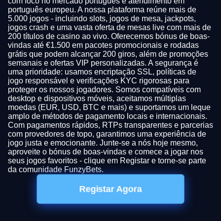
com foco no mercado português e atendimento em
português europeu. A nossa plataforma reúne mais de
5.000 jogos - incluindo slots, jogos de mesa, jackpots,
jogos crash e uma vasta oferta de mesas live com mais de
200 títulos de casino ao vivo. Oferecemos bónus de boas-
vindas até €1.500 em pacotes promocionais e rodadas
grátis que podem alcançar 200 giros, além de promoções
semanais e ofertas VIP personalizadas. A segurança é
uma prioridade: usamos encriptação SSL, políticas de
jogo responsável e verificações KYC rigorosas para
proteger os nossos jogadores. Somos compatíveis com
desktop e dispositivos móveis, aceitamos múltiplas
moedas (EUR, USD, BTC e mais) e suportamos um leque
amplo de métodos de pagamento locais e internacionais.
Com pagamentos rápidos, RTPs transparentes e parcerias
com provedores de topo, garantimos uma experiência de
jogo justa e emocionante. Junte-se a nós hoje mesmo,
aproveite o bónus de boas-vindas e comece a jogar nos
seus jogos favoritos - clique em Registar e torne-se parte
da comunidade FunzyBets.
Registar Agora