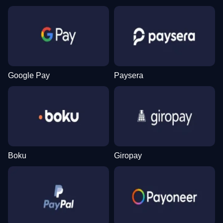
Google Pay
Paysera
Boku
Giropay