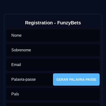
Registration - FunzyBets
Nome
Sobrenome
Email
Palavra-passe
GERAR PALAVRA-PASSE
País