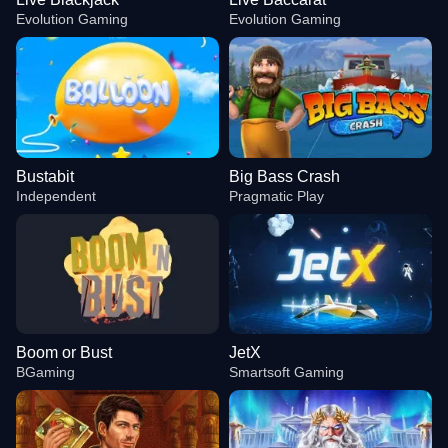
Evolution Gaming
Evolution Gaming
Bustabit
Big Bass Crash
Independent
Pragmatic Play
Boom or Bust
JetX
BGaming
Smartsoft Gaming