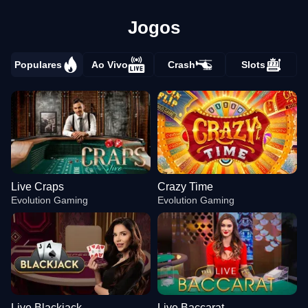
Jogos
Populares
Ao Vivo
Crash
Slots
Live Craps
Crazy Time
Evolution Gaming
Evolution Gaming
Live Blackjack
Live Baccarat